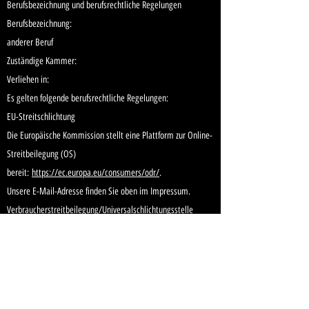
Berufsbezeichnung und berufsrechtliche Regelungen
Berufsbezeichnung:
anderer Beruf
Zuständige Kammer:
Verliehen in:
Es gelten folgende berufsrechtliche Regelungen:
EU-Streitschlichtung
Die Europäische Kommission stellt eine Plattform zur Online-
Streitbeilegung (OS)
bereit:
https://ec.europa.eu/consumers/odr/
.
Unsere E-Mail-Adresse finden Sie oben im Impressum.
Verbraucher­streit­beilegung/Universal­schlichtungs­stelle
Wir sind nicht bereit oder verpflichtet, an
Streitbeilegungsverfahren vor einer
Verbraucherschlichtungsstelle teilzunehmen.
HOME